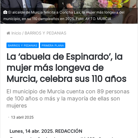
El alcalde de Murcia felicita a Concha Lax, la mujer más longeva del
municipio, en su 110 cumpleaños en 2025. Foto: AYTO. MURCIA
Inicio
/
BARRIOS Y PEDANIAS
BARRIOS Y PEDANIAS
PRIMERA PLANA
La ‘abuela de Espinardo’, la
mujer más longeva de
Murcia, celebra sus 110 años
El municipio de Murcia cuenta con 89 personas
de 100 años o más y la mayoría de ellas son
mujeres
13 abril 2025
Lunes, 14 abr. 2025. REDACCIÓN