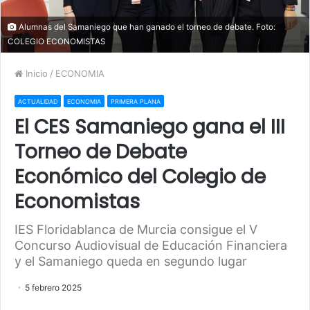
Alumnas del Samaniego que han ganado el torneo de debate. Foto:
COLEGIO ECONOMISTAS
Inicio
/
ECONOMIA
ACTUALIDAD
ECONOMIA
PRIMERA PLANA
El CES Samaniego gana el III
Torneo de Debate
Económico del Colegio de
Economistas
IES Floridablanca de Murcia consigue el V
Concurso Audiovisual de Educación Financiera
y el Samaniego queda en segundo lugar
5 febrero 2025