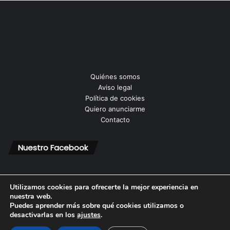
Quiénes somos
Aviso legal
Política de cookies
Quiero anunciarme
Contacto
Nuestro Facebook
Utilizamos cookies para ofrecerte la mejor experiencia en
nuestra web.
Puedes aprender más sobre qué cookies utilizamos o
© Copyright 2026, Todos los derechos reservados |
desactivarlas en los
ajustes
.