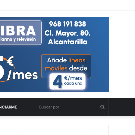
Buscar
NCIARME
por