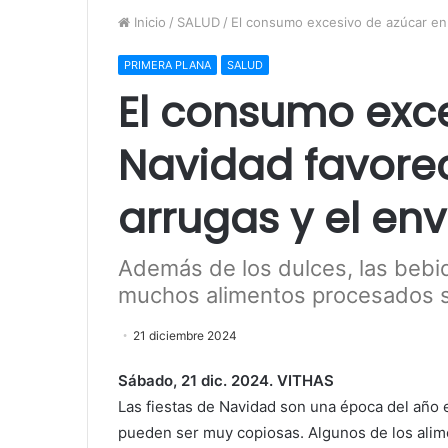
Inicio
/
SALUD
/
El consumo excesivo de azúcar en 
PRIMERA PLANA
SALUD
El consumo exc
Navidad favorec
arrugas y el en
Además de los dulces, las bebida
muchos alimentos procesados s
21 diciembre 2024
Sábado, 21 dic. 2024. VITHAS
Las fiestas de Navidad son una época del año 
pueden ser muy copiosas. Algunos de los ali