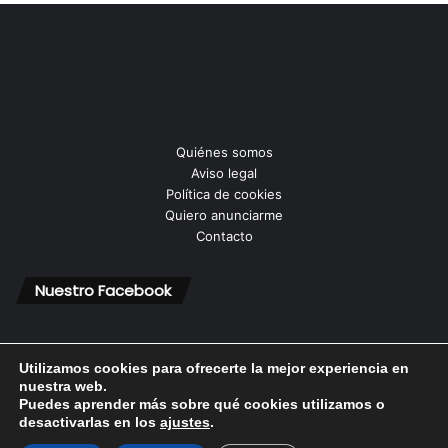
Quiénes somos
Aviso legal
Política de cookies
Quiero anunciarme
Contacto
Nuestro Facebook
Utilizamos cookies para ofrecerte la mejor experiencia en
nuestra web.
Puedes aprender más sobre qué cookies utilizamos o
© Copyright 2026, Todos los derechos reservados |
desactivarlas en los
ajustes
.