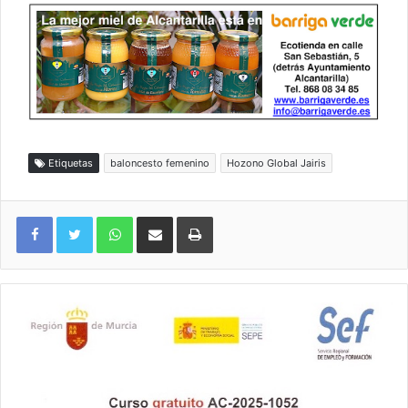
Etiquetas
baloncesto femenino
Hozono Global Jairis
WhatsApp
Compartir por correo electrónico
Imprimir