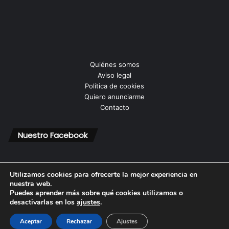
Quiénes somos
Aviso legal
Política de cookies
Quiero anunciarme
Contacto
Nuestro Facebook
Utilizamos cookies para ofrecerte la mejor experiencia en
nuestra web.
Puedes aprender más sobre qué cookies utilizamos o
© Copyright 2026, Todos los derechos reservados |
desactivarlas en los
ajustes
.
Aceptar
Rechazar
Ajustes