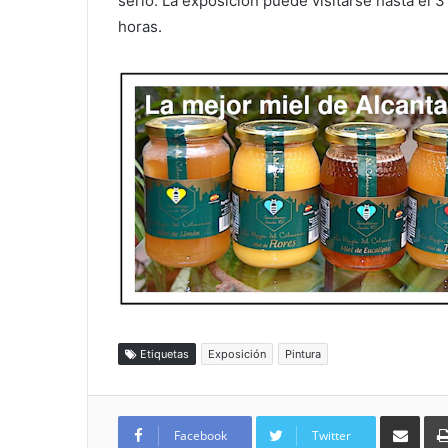
serlo. La exposición puede visitarse hasta el 
horas.
Etiquetas
Exposición
Pintura
Compartir por
Facebook
Twitter