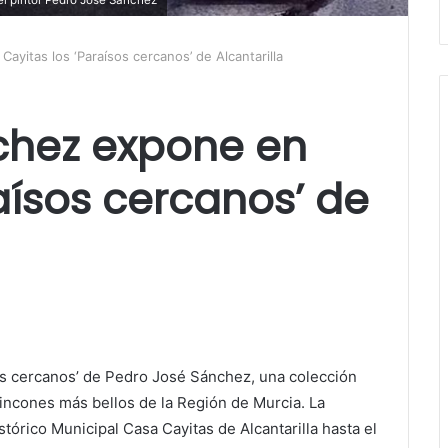
yitas los ‘Paraísos cercanos’ de Alcantarilla
chez expone en
aísos cercanos’ de
os cercanos’ de Pedro José Sánchez, una colección
incones más bellos de la Región de Murcia. La
tórico Municipal Casa Cayitas de Alcantarilla hasta el