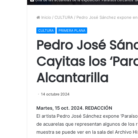
Inicio
/
CULTURA
/
Pedro José Sánchez expone en Ca
CULTURA
PRIMERA PLANA
Pedro José Sán
Cayitas los ‘Par
Alcantarilla
14 octubre 2024
Martes, 15 oct. 2024. REDACCIÓN
El artista Pedro José Sánchez expone ‘Paraís
de acuarelas que representan algunos de los r
muestra se puede ver en la sala del Archivo His