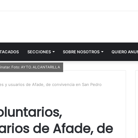
TACADOS
SECCIONES
SOBRE NOSOTROS
QUIERO ANU
 Pinatar. Foto: AYTO. ALCANTARILLA
ares y usuarios de Afade, de convivencia en San Pedro
oluntarios,
arios de Afade, de