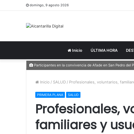
domingo, 9 agosto 2026
Inicio
ÚLTIMA HORA
DES
Participantes en la convivencia de Afade en San Pedro del
Inicio
/
SALUD
/
Profesionales, voluntarios, famili
PRIMERA PLANA
SALUD
Profesionales, v
familiares y usu