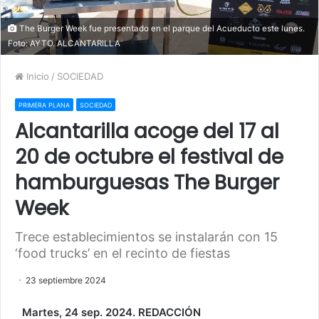
The Burger Week fue presentado en el parque del Acueducto este lunes.
Foto: AYTO. ALCANTARILLA
Inicio
/
SOCIEDAD
PRIMERA PLANA
SOCIEDAD
Alcantarilla acoge del 17 al
20 de octubre el festival de
hamburguesas The Burger
Week
Trece establecimientos se instalarán con 15
‘food trucks’ en el recinto de fiestas
23 septiembre 2024
Martes, 24 sep. 2024. REDACCIÓN