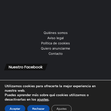
Quiénes somos
Aviso legal
Política de cookies
Quiero anunciarme
Contacto
Nuestro Facebook
Utilizamos cookies para ofrecerte la mejor experiencia en
nuestra web.
Puedes aprender más sobre qué cookies utilizamos o
© Copyright 2026, Todos los derechos reservados |
desactivarlas en los
ajustes
.
Aceptar
Rechazar
Ajustes