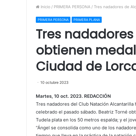
Inicio
/
PRIMERA PERSONA
/
Tres nadadores de Alc
PRIMERA PERSONA
PRIMERA PLANA
Tres nadadores 
obtienen medall
Ciudad de Lorc
10 octubre 2023
Martes, 10 oct. 2023. REDACCIÓN
Tres nadadores del Club Natación Alcantarilla
celebrado el pasado sábado. Beatriz Torné obt
Tudela plata en los 50 metros espalda; y el jo
“Ángel se consolida como uno de los nadadore
tiempo que lleva en la práctica de la natación c