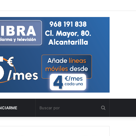
Buscar
NCIARME
por