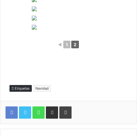
◄
1
2
Etiquetas
Navidad
WhatsApp
Compartir por correo electrónico
Imprimir