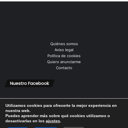
Quiénes somos
Aviso legal
Política de cookies
Quiero anunciarme
Contacto
Nuestro Facebook
Utilizamos cookies para ofrecerte la mejor experiencia en
nuestra web.
Puedes aprender más sobre qué cookies utilizamos o
© Copyright 2026, Todos los derechos reservados |
desactivarlas en los
ajustes
.