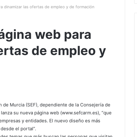
a dinamizar las ofertas de empleo y de formación
página web para
ertas de empleo y
n de Murcia (SEF), dependiente de la Consejería de
 lanza su nueva página web (www.sefcarm.es), “que
empresas y entidades. El nuevo diseño es más
 desde el portal”.
randes temas que más buscan las personas que visitan