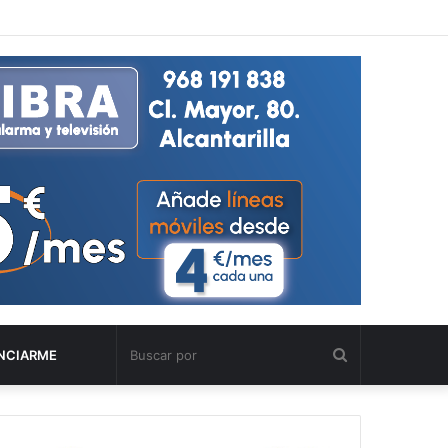
Buscar
NCIARME
por