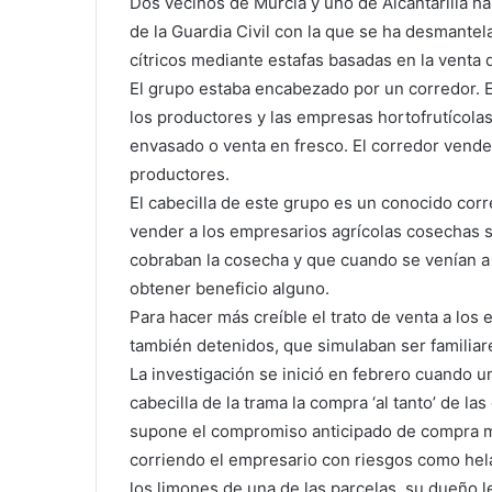
Dos vecinos de Murcia y uno de Alcantarilla ha
de la Guardia Civil con la que se ha desmante
cítricos mediante estafas basadas en la venta
El grupo estaba encabezado por un corredor. E
los productores y las empresas hortofrutícol
envasado o venta en fresco. El corredor vend
productores.
El cabecilla de este grupo es un conocido cor
vender a los empresarios agrícolas cosechas 
cobraban la cosecha y que cuando se venían a d
obtener beneficio alguno.
Para hacer más creíble el trato de venta a los 
también detenidos, que simulaban ser familiare
La investigación se inició en febrero cuando 
cabecilla de la trama la compra ‘al tanto’ de l
supone el compromiso anticipado de compra m
corriendo el empresario con riesgos como hel
los limones de una de las parcelas, su dueño 