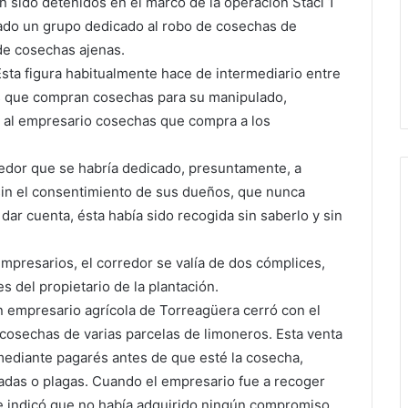
n sido detenidos en el marco de la operación Staci 1
lado un grupo dedicado al robo de cosechas de
 de cosechas ajenas.
sta figura habitualmente hace de intermediario entre
as que compran cosechas para su manipulado,
e al empresario cosechas que compra a los
redor que se habría dedicado, presuntamente, a
sin el consentimiento de sus dueños, que nunca
ar cuenta, ésta había sido recogida sin saberlo y sin
empresarios, el corredor se valía de dos cómplices,
s del propietario de la plantación.
un empresario agrícola de Torreagüera cerró con el
as cosechas de varias parcelas de limoneros. Esta venta
ediante pagarés antes de que esté la cosecha,
adas o plagas. Cuando el empresario fue a recoger
le indicó que no había adquirido ningún compromiso