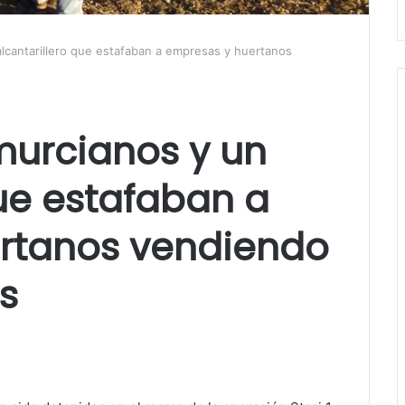
lcantarillero que estafaban a empresas y huertanos
murcianos y un
que estafaban a
rtanos vendiendo
s