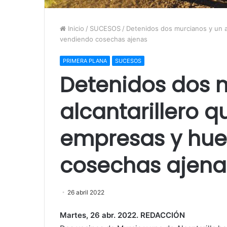
Inicio
/
SUCESOS
/
Detenidos dos murcianos y un a
vendiendo cosechas ajenas
PRIMERA PLANA
SUCESOS
Detenidos dos 
alcantarillero 
empresas y hue
cosechas ajena
26 abril 2022
Martes, 26 abr. 2022. REDACCIÓN