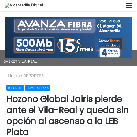
M
Imagen del partido de ida del Hozono contra el Vila-Real. Foto: ESPORTIU
BASKET VILA-REAL
Inicio
/
DEPORTES
DEPORTES
PRIMERA PLANA
Hozono Global Jairis pierde
ante el Vila-Real y queda sin
opción al ascenso a la LEB
Plata