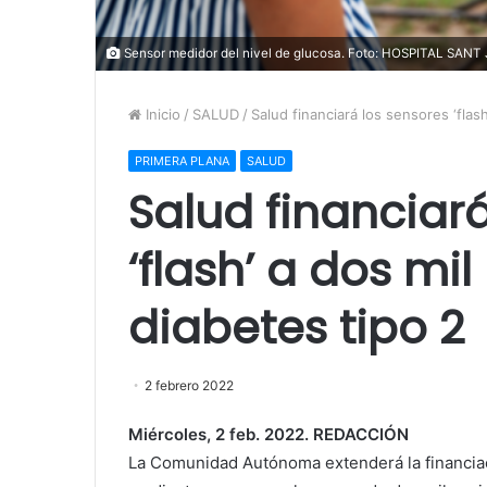
Sensor medidor del nivel de glucosa. Foto: HOSPITAL SAN
Inicio
/
SALUD
/
Salud financiará los sensores ‘flas
PRIMERA PLANA
SALUD
Salud financiar
‘flash’ a dos mi
diabetes tipo 2
2 febrero 2022
Miércoles, 2 feb. 2022. REDACCIÓN
La Comunidad Autónoma extenderá la financiaci