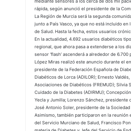
mediante sensores a los cerca de dos mil pacie
rápida, según anunció el presidente de la Co
La Región de Murcia será la segunda comunida
junto a País Vasco, ya que no está incluido en
de Salud. Hasta la fecha, estos usuarios crónic
En la actualidad, 4.692 usuarios diabéticos tipo
regional, que ahora pasa a extenderse a los dia
sensor ‘flash’ ascenderá a alrededor de 6.700
López Miras realizó este anuncio durante el 
presidente de la Federación Española de Diabe
Diabéticos de Lorca (ADILOR); Ernesto Valdés,
Asociaciones de Diabéticos (FREMUD); Silvia S
Cuidado de la Diabetes (ADIRMU); Concepción Ag
Yecla y Jumilla; Lorenzo Sánchez, presidente d
José Antonio Soler, presidente de la Socieda
Asimismo, también participaron en la reunión 
del Servicio Murciano de Salud, Francisco Pon
materia de Diabetes y Jefe del Servicio de End