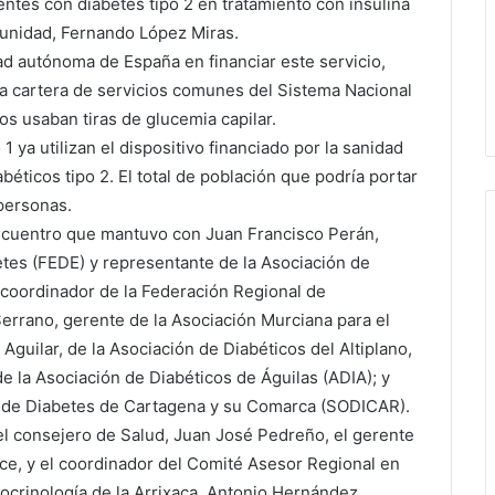
ntes con diabetes tipo 2 en tratamiento con insulina
munidad, Fernando López Miras.
d autónoma de España en financiar este servicio,
 la cartera de servicios comunes del Sistema Nacional
os usaban tiras de glucemia capilar.
 1 ya utilizan el dispositivo financiado por la sanidad
béticos tipo 2. El total de población que podría portar
 personas.
encuentro que mantuvo con Juan Francisco Perán,
tes (FEDE) y representante de la Asociación de
 coordinador de la Federación Regional de
errano, gerente de la Asociación Murciana para el
uilar, de la Asociación de Diabéticos del Altiplano,
e la Asociación de Diabéticos de Águilas (ADIA); y
d de Diabetes de Cartagena y su Comarca (SODICAR).
el consejero de Salud, Juan José Pedreño, el gerente
ce, y el coordinador del Comité Asesor Regional en
ocrinología de la Arrixaca, Antonio Hernández.