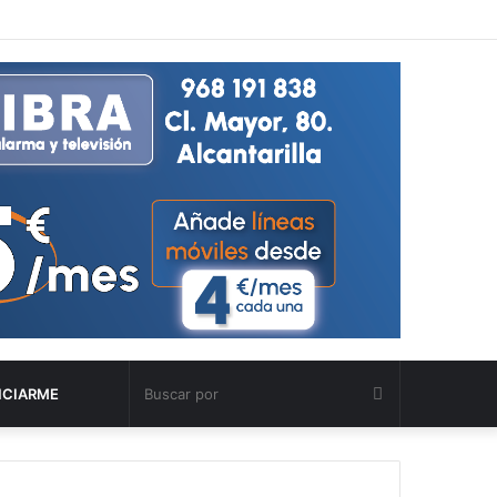
Buscar
NCIARME
por