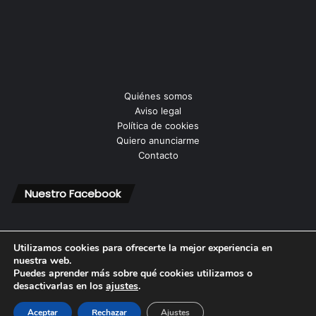
Quiénes somos
Aviso legal
Política de cookies
Quiero anunciarme
Contacto
Nuestro Facebook
Utilizamos cookies para ofrecerte la mejor experiencia en
nuestra web.
Puedes aprender más sobre qué cookies utilizamos o
© Copyright 2026, Todos los derechos reservados |
desactivarlas en los
ajustes
.
Aceptar
Rechazar
Ajustes