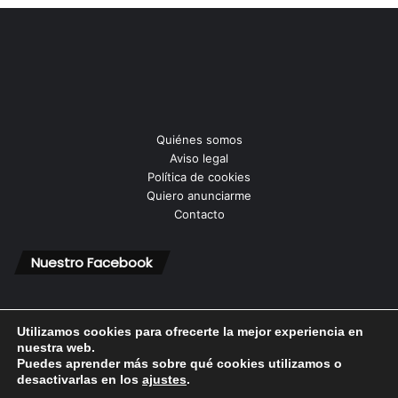
Quiénes somos
Aviso legal
Política de cookies
Quiero anunciarme
Contacto
Nuestro Facebook
Utilizamos cookies para ofrecerte la mejor experiencia en
nuestra web.
Puedes aprender más sobre qué cookies utilizamos o
© Copyright 2026, Todos los derechos reservados |
desactivarlas en los
ajustes
.