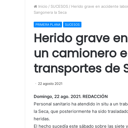
Inicio
/
SUCESOS
/
Herido grave en accidente labo
Sangonera la Seca
PRIMERA PLANA
SUCESOS
Herido grave en
un camionero e
transportes de 
22 agosto 2021
Domingo, 22 ago. 2021. REDACCIÓN
Personal sanitario ha atendido in situ a un t
la Seca, que posteriormente ha sido trasladado
heridas.
El hecho sucedía este sábado sobre las siete y