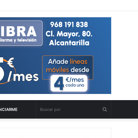
Buscar
NCIARME
por