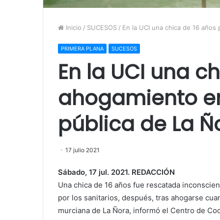
Inicio
/
SUCESOS
/
En la UCI una chica de 16 años 
PRIMERA PLANA
SUCESOS
En la UCI una c
ahogamiento en
pública de La Ñ
17 julio 2021
Sábado, 17 jul. 2021. REDACCIÓN
Una chica de 16 años fue rescatada inconscient
por los sanitarios, después, tras ahogarse cua
murciana de La Ñora, informó el Centro de Coo