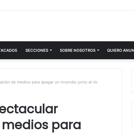
TACADOS
SECCIONES
SOBRE NOSOTROS
QUIERO ANU
zación de medios para apagar un incendio junto al río
pectacular
e medios para