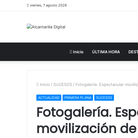
viernes, 7 agosto 2026
Inicio
ÚLTIMA HORA
DES
Inicio
/
SUCESOS
/
Fotogalería. Espectacular movili
ACTUALIDAD
PRIMERA PLANA
SUCESOS
Fotogalería. Es
movilización d