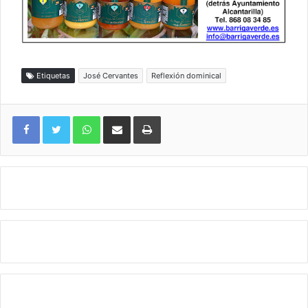
Etiquetas
José Cervantes
Reflexión dominical
WhatsApp
Compartir por correo electrónico
Imprimir