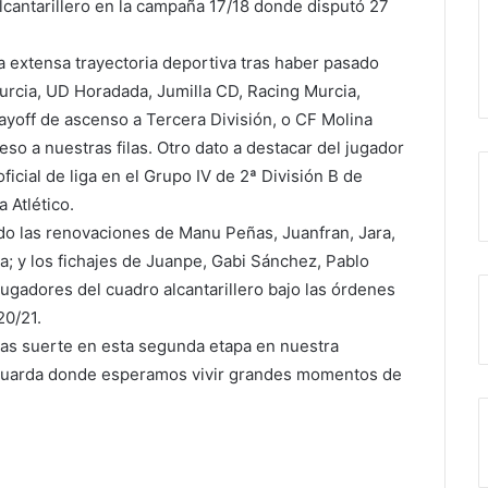
cantarillero en la campaña 17/18 donde disputó 27
 extensa trayectoria deportiva tras haber pasado
rcia, UD Horadada, Jumilla CD, Racing Murcia,
ayoff de ascenso a Tercera División, o CF Molina
so a nuestras filas. Otro dato a destacar del jugador
icial de liga en el Grupo IV de 2ª División B de
 Atlético.
do las renovaciones de Manu Peñas, Juanfran, Jara,
va; y los fichajes de Juanpe, Gabi Sánchez, Pablo
ugadores del cuadro alcantarillero bajo las órdenes
20/21.
las suerte en esta segunda etapa en nuestra
 aguarda donde esperamos vivir grandes momentos de