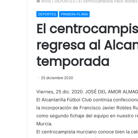
Inicio
/
DEPORTES
/
El centrocampista Paco Robles 
DEPORTES
PRIMERA PLANA
El centrocampis
regresa al Alcan
temporada
25 diciembre 2020
Viernes, 25 dic. 2020. JOSÉ DEL AMOR ALMA
El Alcantarilla Fútbol Club continúa confeccio
la incorporación de Francisco Javier Robles R
como segundo fichaje del equipo en nuestro r
Murcia.
El centrocampista murciano conoce bien la ca