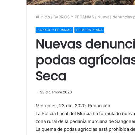
Inicio
/
BARRIOS Y PEDANIAS
/
Nuevas denuncias p
BARRIOS Y PEDANIAS
PRIMERA PLANA
Nuevas denunc
podas agrícola
Seca
23 diciembre 2020
Miércoles, 23 dic. 2020. Redacción
La Policía Local del Murcia ha formulado nuev
zona rural de la pedanía murciana de Sangoner
La quema de podas agrícolas está prohibida d