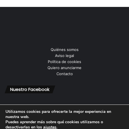
Quiénes somos
Aviso legal
Política de cookies
Quiero anunciarme
Contacto
Nuestro Facebook
Utilizamos cookies para ofrecerte la mejor experiencia en
nuestra web.
Puedes aprender más sobre qué cookies utilizamos o
© Copyright 2026, Todos los derechos reservados |
desactivarlas en los
ajustes
.