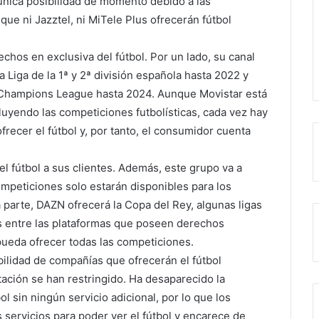
, única posibilidad de momento debido a las
que ni Jazztel, ni MiTele Plus ofrecerán fútbol
hos en exclusiva del fútbol. Por un lado, su canal
a Liga de la 1ª y 2ª división española hasta 2022 y
 Champions League hasta 2024. Aunque Movistar está
luyendo las competiciones futbolísticas, cada vez hay
recer el fútbol y, por tanto, el consumidor cuenta
l fútbol a sus clientes. Además, este grupo va a
competiciones solo estarán disponibles para los
a parte, DAZN ofrecerá la Copa del Rey, algunas ligas
os entre las plataformas que poseen derechos
ueda ofrecer todas las competiciones.
lidad de compañías que ofrecerán el fútbol
tación se han restringido. Ha desaparecido la
ol sin ningún servicio adicional, por lo que los
 servicios para poder ver el fútbol y encarece de