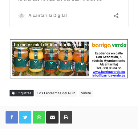
Etiquetas
Los Fantasmas del Quin
Viñeta
WhatsApp
Compartir por correo electrónico
Imprimir