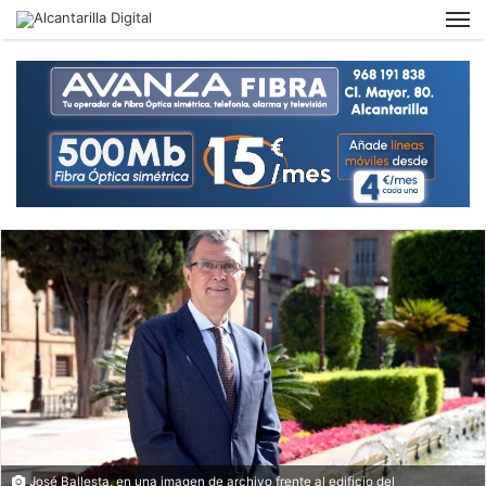
M
José Ballesta, en una imagen de archivo frente al edificio del