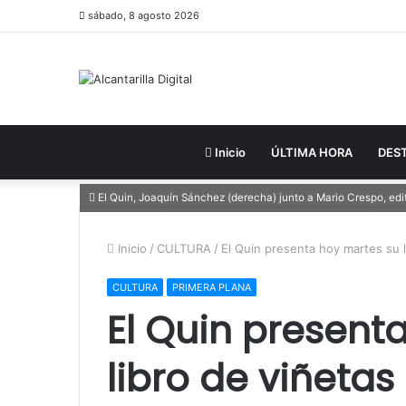
sábado, 8 agosto 2026
Inicio
ÚLTIMA HORA
DES
El Quin, Joaquín Sánchez (derecha) junto a Mario Crespo, edi
Inicio
/
CULTURA
/
El Quin presenta hoy martes su l
CULTURA
PRIMERA PLANA
El Quin present
libro de viñetas