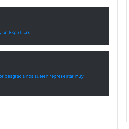
y en Expo Libro
or desgracia nos suelen representar muy