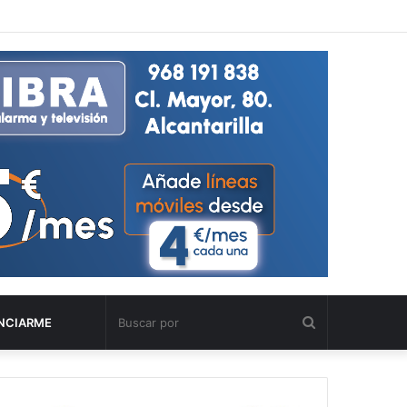
Buscar
NCIARME
por