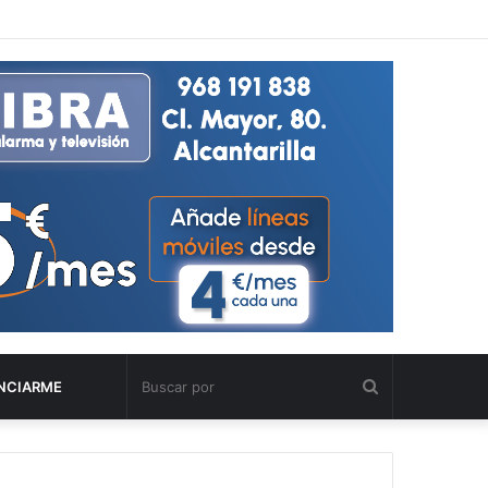
Buscar
NCIARME
por