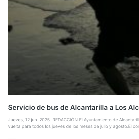
Servicio de bus de Alcantarilla a Los Al
Jueves, 12 jun. 2025. REDACCIÓN El Ayuntamiento de Alcantarilla
vuelta para todos los jueves de los meses de julio y agosto.El 