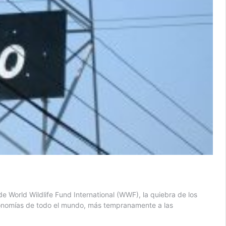
World Wildlife Fund International (WWF), la quiebra de los
economías de todo el mundo, más tempranamente a las