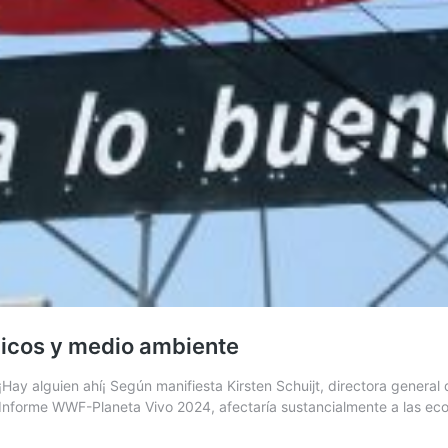
micos y medio ambiente
guien ahí¡ Según manifiesta Kirsten Schuijt, directora general de 
el Informe WWF-Planeta Vivo 2024, afectaría sustancialmente a las 