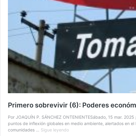
Primero sobrevivir (6): Poderes econó
Por JOAQUÍN P. SÁNCHEZ ONTENIENTESábado, 15 mar. 2025 ¡Hay al
puntos de inflexión globales en medio ambiente, alertados en 
Primero
comunidades …
Sigue leyendo
sobrevivir