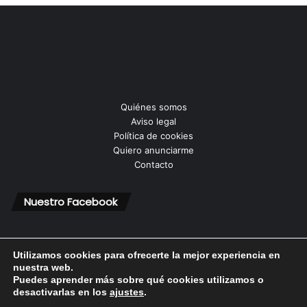
Quiénes somos
Aviso legal
Política de cookies
Quiero anunciarme
Contacto
Nuestro Facebook
Utilizamos cookies para ofrecerte la mejor experiencia en
nuestra web.
Puedes aprender más sobre qué cookies utilizamos o
© Copyright 2026, Todos los derechos reservados |
desactivarlas en los
ajustes
.