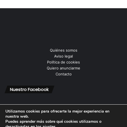
Quiénes somos
Aviso legal
Política de cookies
Quiero anunciarme
Contacto
Nuestro Facebook
Utilizamos cookies para ofrecerte la mejor experiencia en
nuestra web.
Puedes aprender más sobre qué cookies utilizamos o
© Copyright 2026, Todos los derechos reservados |
desactivarlas en los
ajustes
.