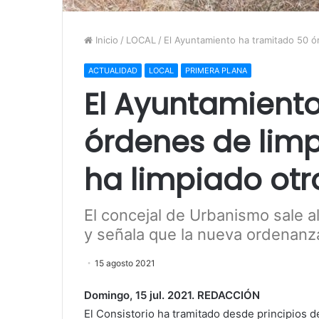
Inicio
/
LOCAL
/
El Ayuntamiento ha tramitado 50 ór
ACTUALIDAD
LOCAL
PRIMERA PLANA
El Ayuntamient
órdenes de limp
ha limpiado otr
El concejal de Urbanismo sale al
y señala que la nueva ordenanza 
15 agosto 2021
Domingo, 15 jul. 2021. REDACCIÓN
El Consistorio ha tramitado desde principios 